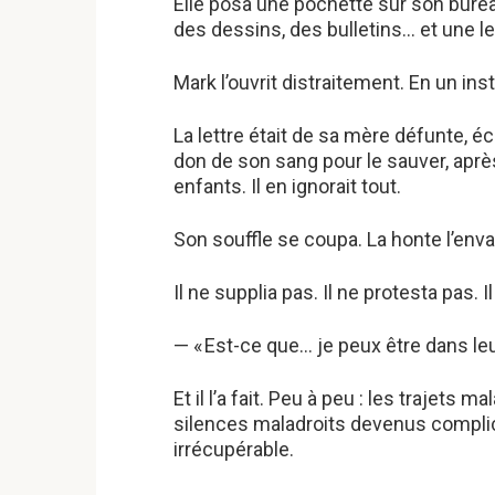
Elle posa une pochette sur son bureau.
des dessins, des bulletins… et une le
Mark l’ouvrit distraitement. En un in
La lettre était de sa mère défunte, éc
don de son sang pour le sauver, après
enfants. Il en ignorait tout.
Son souffle se coupa. La honte l’envah
Il ne supplia pas. Il ne protesta pas
— « Est-ce que… je peux être dans leur
Et il l’a fait. Peu à peu : les trajets m
silences maladroits devenus complicit
irrécupérable.