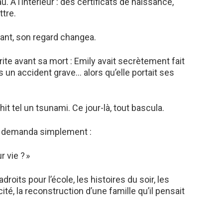
 À l’intérieur : des certificats de naissance,
ttre.
stant, son regard changea.
rite avant sa mort : Emily avait secrètement fait
 un accident grave… alors qu’elle portait ses
it tel un tsunami. Ce jour-là, tout bascula.
. Il demanda simplement :
 vie ? »
aladroits pour l’école, les histoires du soir, les
é, la reconstruction d’une famille qu’il pensait