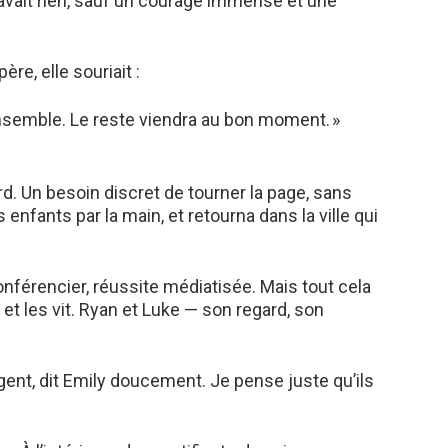
 n’avait rien, sauf un courage immense et une
ère, elle souriait :
ensemble. Le reste viendra au bon moment. »
d. Un besoin discret de tourner la page, sans
s enfants par la main, et retourna dans la ville qui
onférencier, réussite médiatisée. Mais tout cela
te et les vit. Ryan et Luke — son regard, son
ent, dit Emily doucement. Je pense juste qu’ils