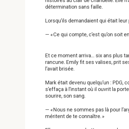
histoires au clair de chandelle. Elle
détermination sans faille.
Lorsqu’ils demandaient qui était leur p
— « Ce qui compte, c’est qu’on soit 
Et ce moment arriva… six ans plus tar
rancune. Emily fit ses valises, prit se
l’avait brisée.
Mark était devenu quelqu’un : PDG, c
s’effaça à l’instant où il ouvrit la por
sourire, son sang.
— « Nous ne sommes pas là pour l’arg
méritent de te connaître. »