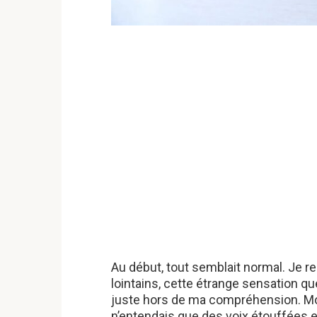
Au début, tout semblait normal. Je 
lointains, cette étrange sensation q
juste hors de ma compréhension. Mon
n’entendais que des voix étouffées e