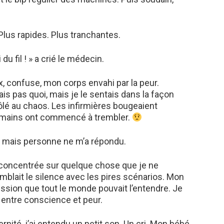
Plus rapides. Plus tranchantes.
 fil ! » a crié le médecin.
, confuse, mon corps envahi par la peur.
ais pas quoi, mais je le sentais dans la façon
ôlé au chaos. Les infirmières bougeaient
 mains ont commencé à trembler.
é, mais personne ne m’a répondu.
 concentrée sur quelque chose que je ne
mblait le silence avec les pires scénarios. Mon
ression que tout le monde pouvait l’entendre. Je
 entre conscience et peur.
rnité, j’ai entendu un petit son. Un cri. Mon bébé