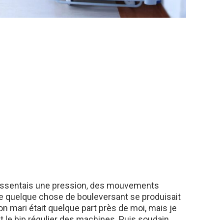
ressentais une pression, des mouvements
ue quelque chose de bouleversant se produisait
 mari était quelque part près de moi, mais je
t le bip régulier des machines. Puis soudain,