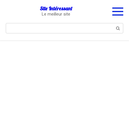
Перейти
Site Intéressant
к
Le meilleur site
контенту
Поиск: