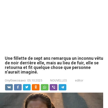
Une fillette de sept ans remarqua un inconnu vêtu
de noir derrière elle, mais au lieu de fuir, elle se
retourna et fit quelque chose que personne
n’aurait imaginé.
Опубликовано:
05.10.2025
NOUVELLES
editor