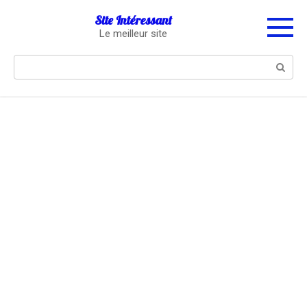
Перейти
Site Intéressant
к
Le meilleur site
контенту
Поиск: