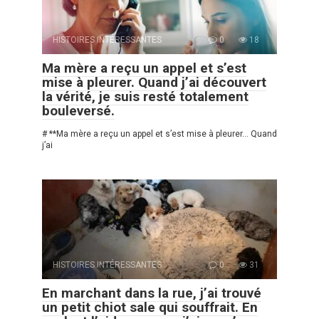
HISTOIRES INTÉRESSANTES
0
18
Ma mère a reçu un appel et s’est
mise à pleurer. Quand j’ai découvert
la vérité, je suis resté totalement
bouleversé.
# **Ma mère a reçu un appel et s’est mise à pleurer… Quand
j’ai
HISTOIRES INTÉRESSANTES
0
31
En marchant dans la rue, j’ai trouvé
un petit chiot sale qui souffrait. En