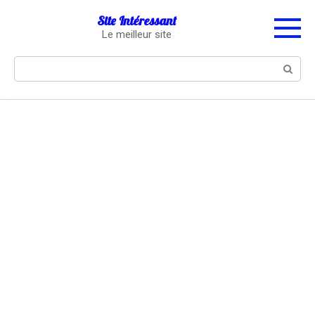
Перейти
Site Intéressant
к
Le meilleur site
контенту
Поиск: