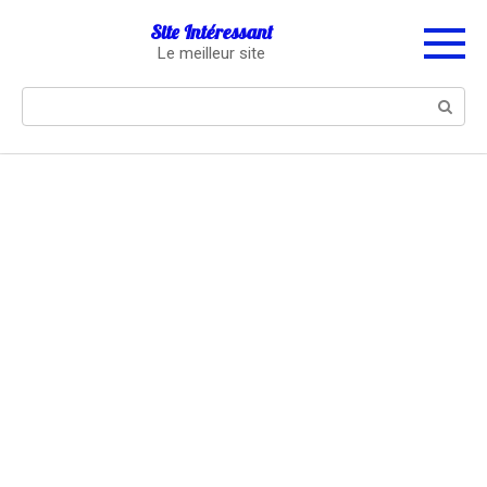
Перейти
Site Intéressant
к
Le meilleur site
контенту
Поиск: