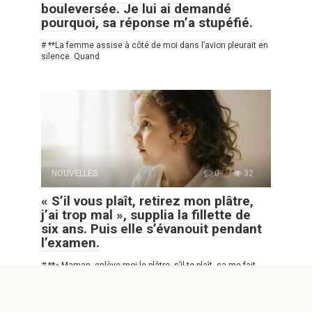
bouleversée. Je lui ai demandé
pourquoi, sa réponse m’a stupéfié.
# **La femme assise à côté de moi dans l’avion pleurait en
silence. Quand
NOUVELLES
0
32
« S’il vous plaît, retirez mon plâtre,
j’ai trop mal », supplia la fillette de
six ans. Puis elle s’évanouit pendant
l’examen.
# **« Maman, enlève-moi le plâtre, s’il te plaît, ça me fait
tellement mal