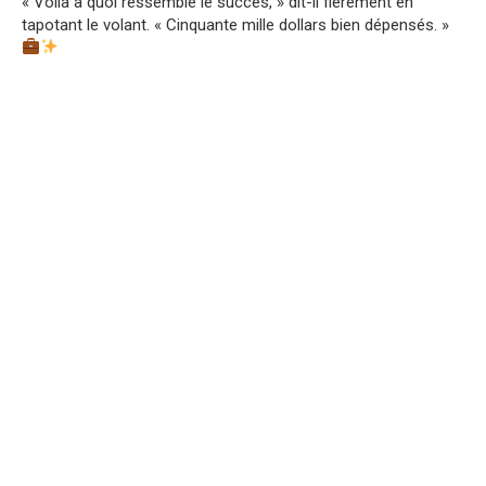
« Voilà à quoi ressemble le succès, » dit-il fièrement en
tapotant le volant. « Cinquante mille dollars bien dépensés. »