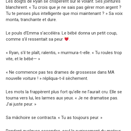
Les doigts de Ryan se crispèrent sur le volant. Ses jointures
blanchirent. « Tu crois que je ne sais pas gérer mon argent ?
Tu te penses plus intelligente que moi maintenant ? » Sa voix
monta, tranchante et dure.
Le pouls d’Emma s’accéléra. Le bébé donna un petit coup,
comme s’il ressentait sa peur
.
« Ryan, s’il te plaît, ralentis, » murmura-t-elle. « Tu roules trop
vite, et le bébé— »
« Ne commence pas tes drames de grossesse dans MA
nouvelle voiture ! » répliqua-t-il sèchement.
Les mots la frappèrent plus fort qu’elle ne l’aurait cru. Elle se
tourna vers lui, les larmes aux yeux. « Je ne dramatise pas.
J’ai juste peur. »
Sa mâchoire se contracta. « Tu as toujours peur. »
Pendant quelques secondes, seul le rugissement du moteur