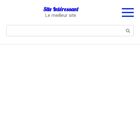
Перейти
Site Intéressant
к
Le meilleur site
контенту
Поиск: