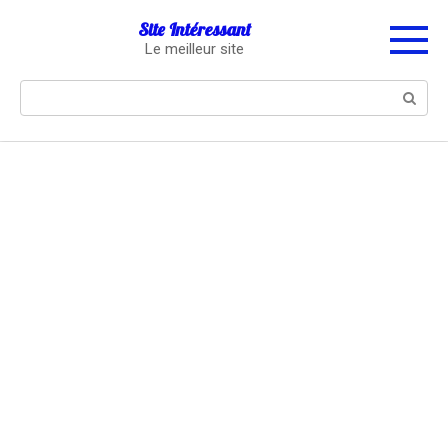
Перейти
Site Intéressant
к
Le meilleur site
контенту
Поиск: