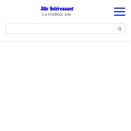
Перейти
Site Intéressant
к
Le meilleur site
контенту
Поиск: