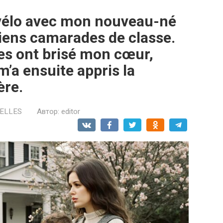
 vélo avec mon nouveau-né
nciens camarades de classe.
es ont brisé mon cœur,
m’a ensuite appris la
ère.
ELLES
Автор:
editor