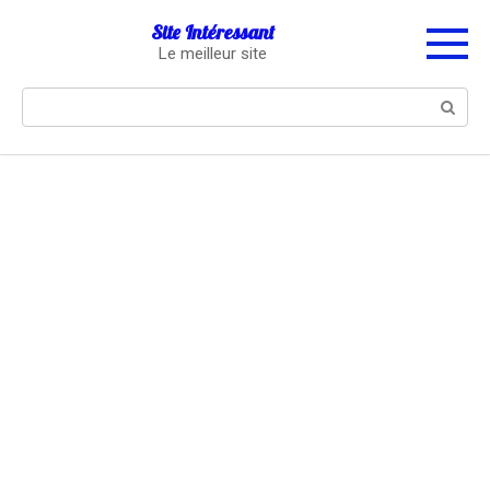
Перейти
Site Intéressant
к
Le meilleur site
контенту
Поиск: