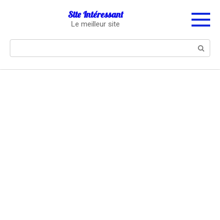
Перейти
Site Intéressant
к
Le meilleur site
контенту
Поиск: