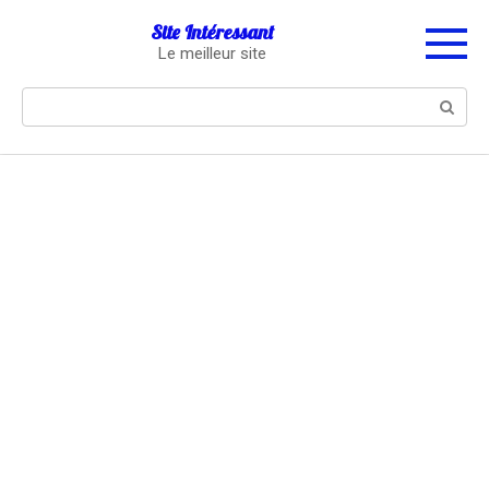
Перейти
Site Intéressant
к
Le meilleur site
контенту
Поиск: