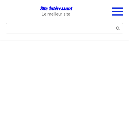
Перейти
Site Intéressant
к
Le meilleur site
контенту
Поиск: