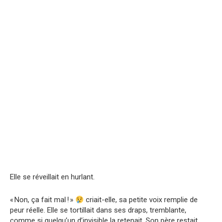
Elle se réveillait en hurlant.
« Non, ça fait mal ! »
criait-elle, sa petite voix remplie de
peur réelle. Elle se tortillait dans ses draps, tremblante,
comme si quelqu’un d’invisible la retenait. Son père restait