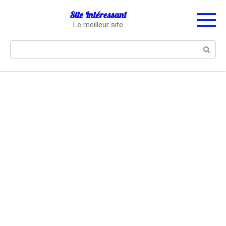
Перейти
Site Intéressant
к
Le meilleur site
контенту
Поиск: