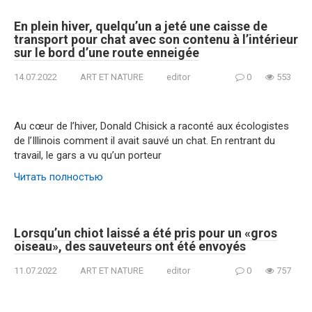
En plein hiver, quelqu’un a jeté une caisse de
transport pour chat avec son contenu à l’intérieur
sur le bord d’une route enneigée
14.07.2022
ART ET NATURE
editor
0
553
Au cœur de l’hiver, Donald Chisick a raconté aux écologistes
de l’Illinois comment il avait sauvé un chat. En rentrant du
travail, le gars a vu qu’un porteur
Читать полностью
Lorsqu’un chiot laissé a été pris pour un «gros
oiseau», des sauveteurs ont été envoyés
11.07.2022
ART ET NATURE
editor
0
757