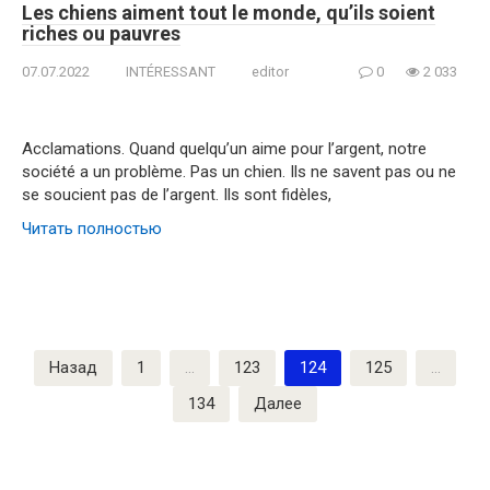
Les chiens aiment tout le monde, qu’ils soient
riches ou pauvres
07.07.2022
INTÉRESSANT
editor
0
2 033
Acclamations. Quand quelqu’un aime pour l’argent, notre
société a un problème. Pas un chien. Ils ne savent pas ou ne
se soucient pas de l’argent. Ils sont fidèles,
Читать полностью
Пагинация
Назад
1
…
123
124
125
…
записей
134
Далее